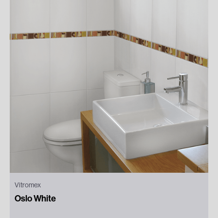
Vitromex
Oslo White