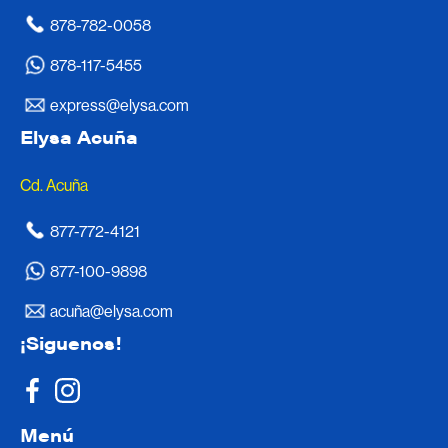
878-782-0058
878-117-5455
express@elysa.com
Elysa Acuña
Cd. Acuña
877-772-4121
877-100-9898
acuña@elysa.com
¡Siguenos!
Menú