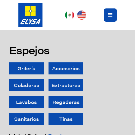
Espejos
Grifería
Accesorios
Coladeras
Extractores
Lavabos
Regaderas
Sanitarios
Tinas