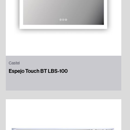
Castel
Espejo Touch BT LBS-100