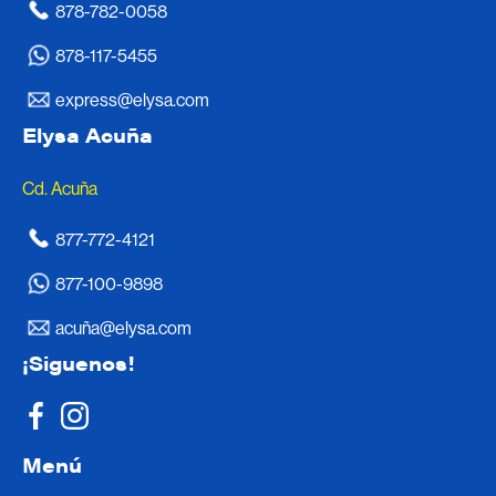
878-782-0058
878-117-5455
express@elysa.com
Elysa Acuña
Cd. Acuña
877-772-4121
877-100-9898
acuña@elysa.com
¡Siguenos!
Menú