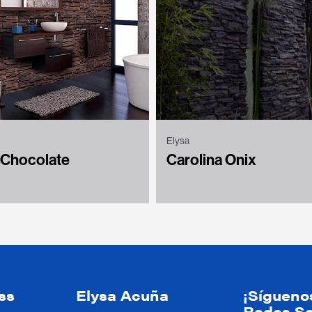
Elysa
 Chocolate
Carolina Onix
ss
Elysa Acuña
¡Sígueno
Redes So