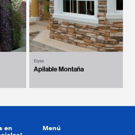
Elysa
Apilable Montaña
s en
Menú
ciales!