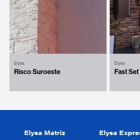
Elysa
Elysa
Risco Suroeste
Fast Set
Elysa Matriz
Elysa Expre