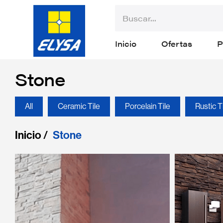
Inicio
Ofertas
P
Stone
All
Ceramic Tile
Porcelain Tile
Rustic T
Inicio /
Stone