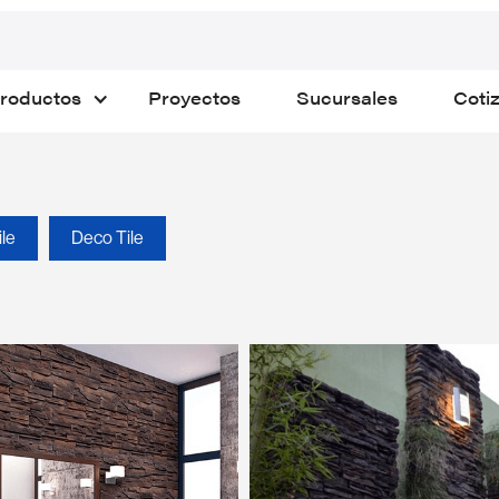
roductos
Proyectos
Sucursales
Coti
ile
Deco Tile