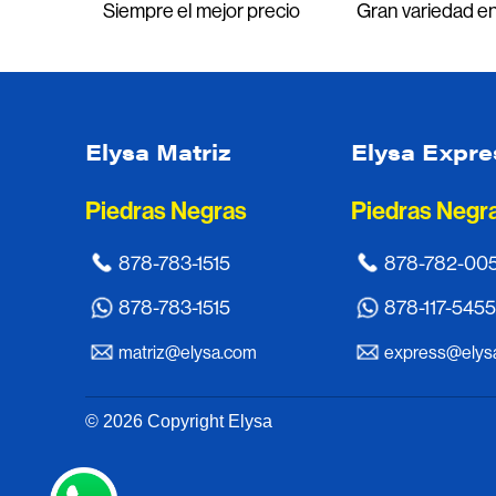
Siempre el mejor precio
Gran variedad en
Elysa Matriz
Elysa Expre
Piedras Negras
Piedras Negr
878-783-1515
878-782-00
878-783-1515
878-117-5455
matriz@elysa.com
express@elys
© 2026 Copyright Elysa