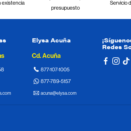
 existencia
Servicio 
presupuesto
ss
Elysa Acuña
¡Sígueno
Redes So
as
Cd. Acuña
58
877-107-1005
877-789-5157
a.com
acuna@elysa.com